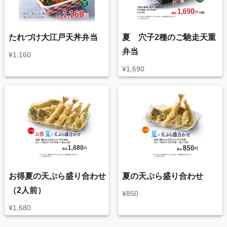
たれづけ大江戸天丼弁当
夏 穴子2種のご馳走天重
弁当
¥
1,160
¥
1,690
お得夏の天ぷら盛り合わせ
夏の天ぷら盛り合わせ
（2人前）
¥
850
¥
1,680