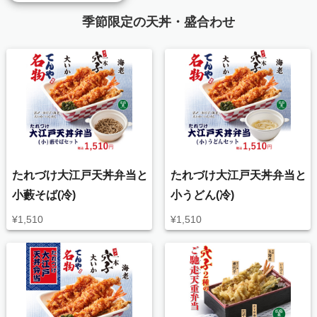
季節限定の天丼・盛合わせ
たれづけ大江戸天丼弁当と
たれづけ大江戸天丼弁当と
小藪そば(冷)
小うどん(冷)
¥
1,510
¥
1,510