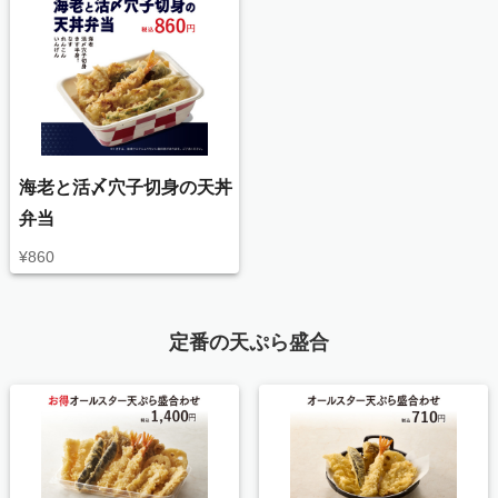
海老と活〆穴子切身の天丼
弁当
¥
860
定番の天ぷら盛合