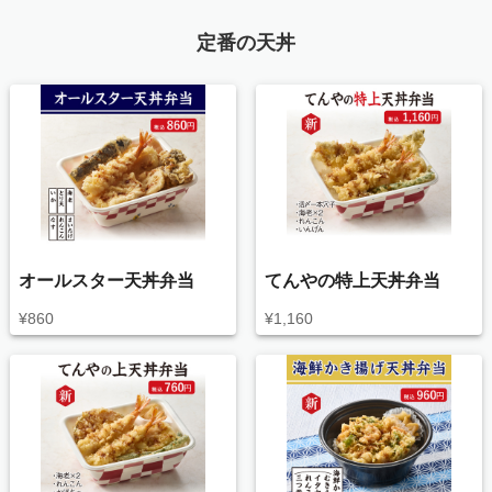
定番の天丼
オールスター天丼弁当
てんやの特上天丼弁当
¥
860
¥
1,160