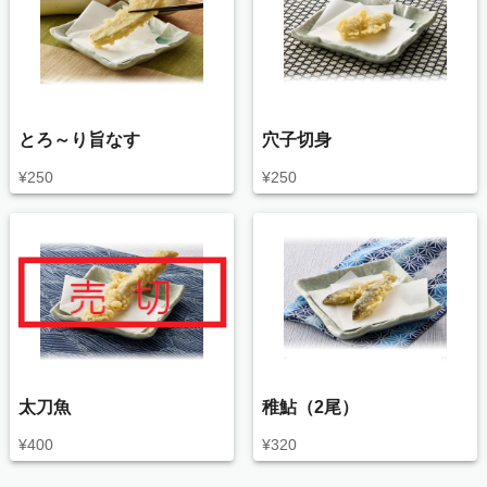
とろ～り旨なす
穴子切身
¥
250
¥
250
太刀魚
稚鮎（2尾）
¥
400
¥
320