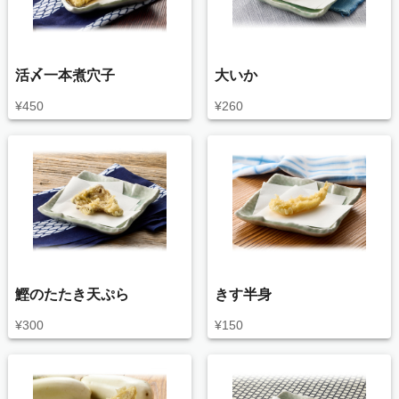
活〆一本煮穴子
大いか
¥
450
¥
260
鰹のたたき天ぷら
きす半身
¥
300
¥
150