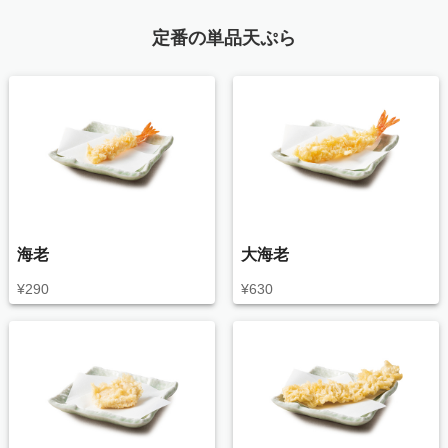
定番の単品天ぷら
海老
大海老
¥
290
¥
630