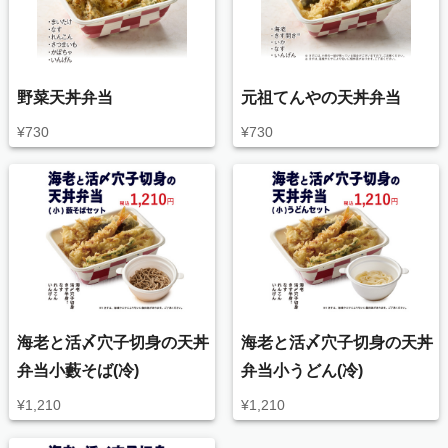
野菜天丼弁当
元祖てんやの天丼弁当
¥
730
¥
730
海老と活〆穴子切身の天丼
海老と活〆穴子切身の天丼
弁当小藪そば(冷)
弁当小うどん(冷)
¥
1,210
¥
1,210