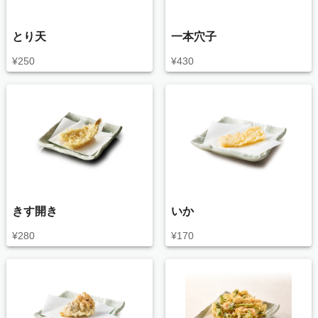
とり天
一本穴子
¥
250
¥
430
きす開き
いか
¥
280
¥
170