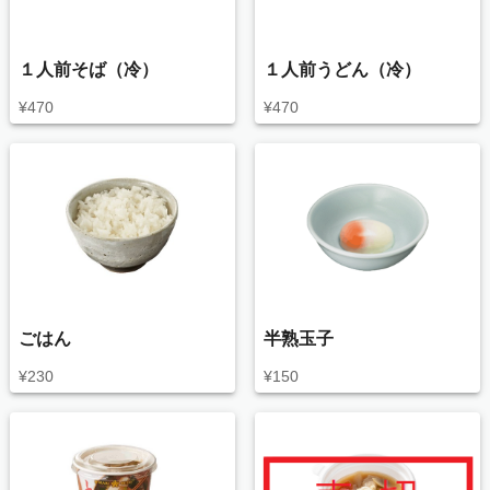
１人前そば（冷）
１人前うどん（冷）
¥
470
¥
470
ごはん
半熟玉子
¥
230
¥
150