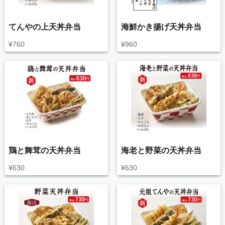
てんやの上天丼弁当
海鮮かき揚げ天丼弁当
¥
760
¥
960
鶏と舞茸の天丼弁当
海老と野菜の天丼弁当
¥
630
¥
630