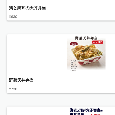
鶏と舞茸の天丼弁当
¥
630
野菜天丼弁当
¥
730