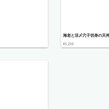
海老と活〆穴子切身の天丼
¥
1,210