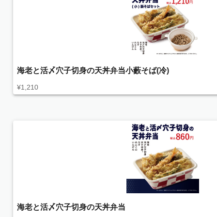
海老と活〆穴子切身の天丼弁当小藪そば(冷)
¥
1,210
海老と活〆穴子切身の天丼弁当