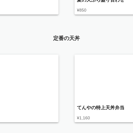
¥
850
定番の天丼
てんやの特上天丼弁当
¥
1,160