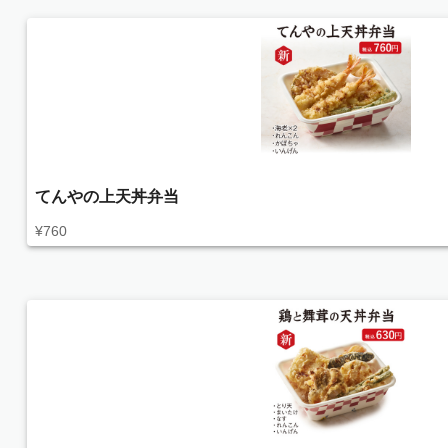
てんやの上天丼弁当
¥
760