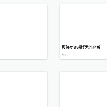
海鮮かき揚げ天丼弁当
¥
960